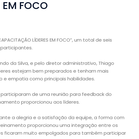
S EM FOCO
“CAPACITAÇÃO LÍDERES EM FOCO”, um total de seis
participantes.
do da Silva, e pelo diretor administrativo, Thiago
deres estejam bem preparados e tenham mais
o e empatia como principais habilidades.
 participaram de uma reunião para feedback do
namento proporcionou aos líderes.
nante a alegria e a satisfação da equipe, a forma com
reinamento proporcionou uma integração entre os
les ficaram muito empolgados para também participar