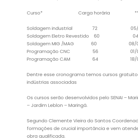
Curso* Carga horária ** 
Soldagem industrial 72 05/07 
Soldagem Eletro Revestido 60 04/07
Soldagem MIG /MAG 60 08/08 a
Programação CNC 56 01/09 a
Programação CAM 64 18/07 a
Dentre esse cronograma temos cursos gratuitos
indústrias associadas
Os cursos serão desenvolvidos pelo SENAI – Mar
– Jardim Leblon – Maringá.
Segundo Clemente Vieira do Santos Coordenado
formações de crucial importância e vem atend
obra qualificada.