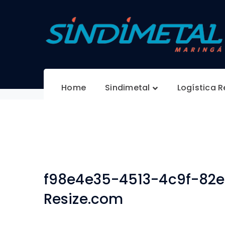
f98e4e35-4513-
Resize.com
Home
Sindimetal
Logística 
f98e4e35-4513-4c9f-82
Resize.com