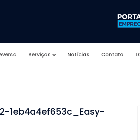
4c9f-82e2-1eb4a4ef
Reversa
Serviços
Notícias
Contato
L
e2-1eb4a4ef653c_Easy-