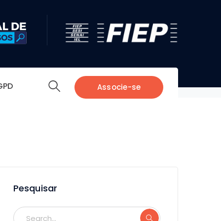
653c_Easy-
GPD
Associe-se
Pesquisar