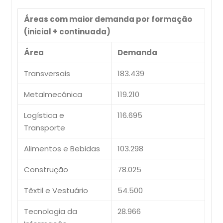
Áreas com maior demanda por formação
(inicial + continuada)
Área
Demanda
Transversais
183.439
Metalmecânica
119.210
Logística e
116.695
Transporte
Alimentos e Bebidas
103.298
Construção
78.025
Têxtil e Vestuário
54.500
Tecnologia da
28.966