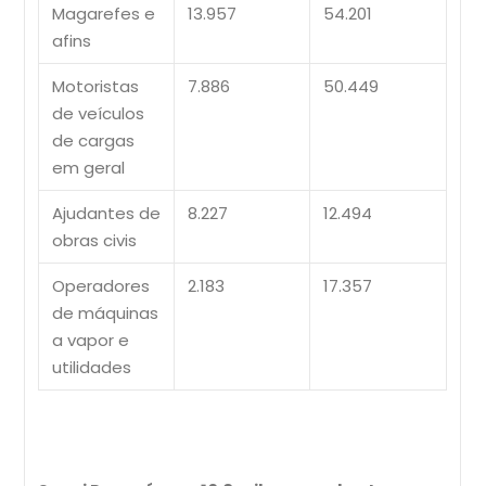
Magarefes e
13.957
54.201
afins
Motoristas
7.886
50.449
de veículos
de cargas
em geral
Ajudantes de
8.227
12.494
obras civis
Operadores
2.183
17.357
de máquinas
a vapor e
utilidades