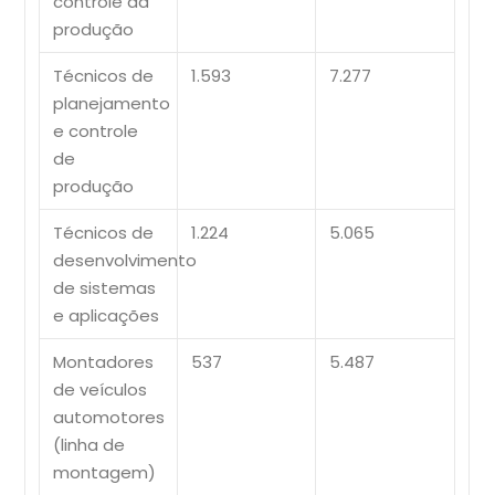
controle da
produção
Técnicos de
1.593
7.277
planejamento
e controle
de
produção
Técnicos de
1.224
5.065
desenvolvimento
de sistemas
e aplicações
Montadores
537
5.487
de veículos
automotores
(linha de
montagem)