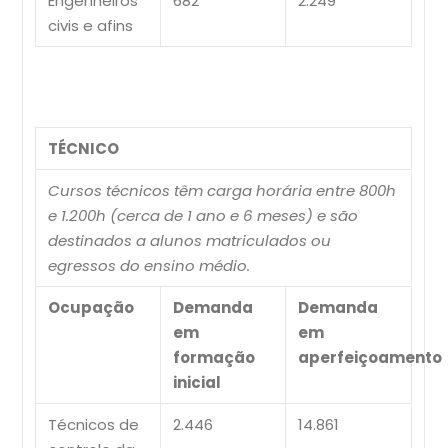
Engenheiros
682
2.249
civis e afins
TÉCNICO
Cursos técnicos têm carga horária entre 800h
e 1.200h (cerca de 1 ano e 6 meses) e são
destinados a alunos matriculados ou
egressos do ensino médio.
Ocupação
Demanda
Demanda
em
em
formação
aperfeiçoamento
inicial
Técnicos de
2.446
14.861