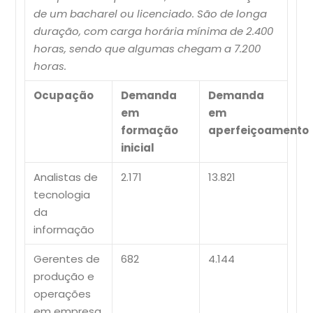
de um bacharel ou licenciado. São de longa
duração, com carga horária mínima de 2.400
horas, sendo que algumas chegam a 7.200
horas.
Ocupação
Demanda
Demanda
em
em
formação
aperfeiçoamento
inicial
Analistas de
2.171
13.821
tecnologia
da
informação
Gerentes de
682
4.144
produção e
operações
em empresa