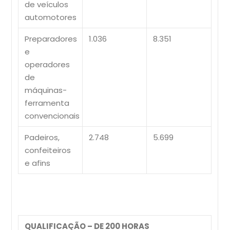
de veículos
automotores
Preparadores
1.036
8.351
e
operadores
de
máquinas-
ferramenta
convencionais
Padeiros,
2.748
5.699
confeiteiros
e afins
QUALIFICAÇÃO – DE 200 HORAS